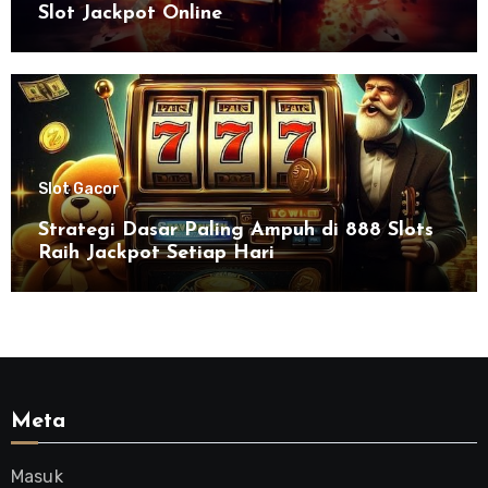
Slot Jackpot Online
Slot Gacor
Strategi Dasar Paling Ampuh di 888 Slots
Raih Jackpot Setiap Hari
Meta
Masuk