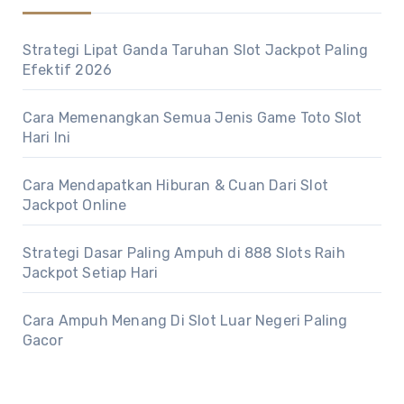
Strategi Lipat Ganda Taruhan Slot Jackpot Paling
Efektif 2026
Cara Memenangkan Semua Jenis Game Toto Slot
Hari Ini
Cara Mendapatkan Hiburan & Cuan Dari Slot
Jackpot Online
Strategi Dasar Paling Ampuh di 888 Slots Raih
Jackpot Setiap Hari
Cara Ampuh Menang Di Slot Luar Negeri Paling
Gacor