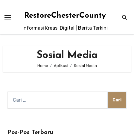
Skip
to
RestoreChesterCounty
content
Informasi Kreasi Digital | Berita Terkini
Sosial Media
Home
Aplikasi
Sosial Media
Cari
untuk:
Pos-Pos Terbaru