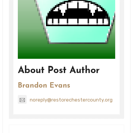
About Post Author
Brandon Evans
noreply@restorechestercounty.org