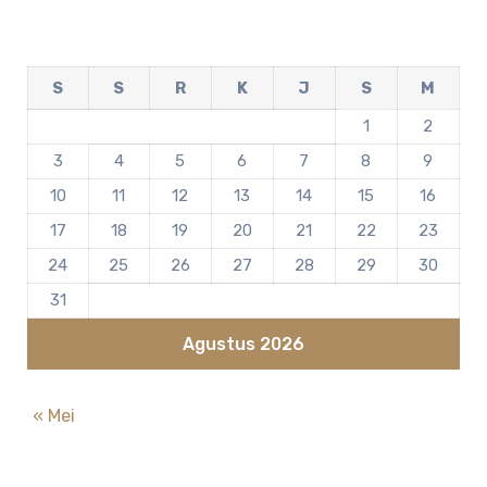
S
S
R
K
J
S
M
1
2
3
4
5
6
7
8
9
10
11
12
13
14
15
16
17
18
19
20
21
22
23
24
25
26
27
28
29
30
31
Agustus 2026
« Mei