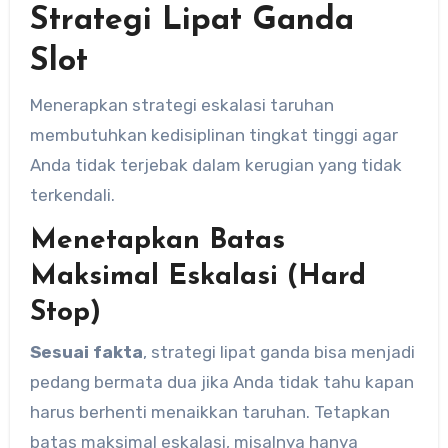
Strategi Lipat Ganda
Slot
Menerapkan strategi eskalasi taruhan
membutuhkan kedisiplinan tingkat tinggi agar
Anda tidak terjebak dalam kerugian yang tidak
terkendali.
Menetapkan Batas
Maksimal Eskalasi (Hard
Stop)
Sesuai fakta
, strategi lipat ganda bisa menjadi
pedang bermata dua jika Anda tidak tahu kapan
harus berhenti menaikkan taruhan. Tetapkan
batas maksimal eskalasi, misalnya hanya