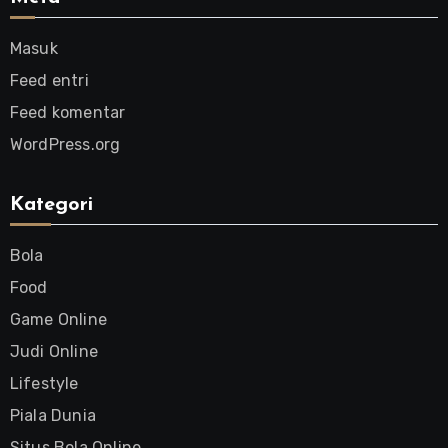
Masuk
Feed entri
Feed komentar
WordPress.org
Kategori
Bola
Food
Game Online
Judi Online
Lifestyle
Piala Dunia
Situs Bola Online