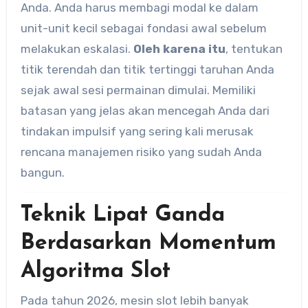
Anda. Anda harus membagi modal ke dalam
unit-unit kecil sebagai fondasi awal sebelum
melakukan eskalasi.
Oleh karena itu
, tentukan
titik terendah dan titik tertinggi taruhan Anda
sejak awal sesi permainan dimulai. Memiliki
batasan yang jelas akan mencegah Anda dari
tindakan impulsif yang sering kali merusak
rencana manajemen risiko yang sudah Anda
bangun.
Teknik Lipat Ganda
Berdasarkan Momentum
Algoritma Slot
Pada tahun 2026, mesin slot lebih banyak