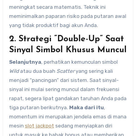
meningkat secara matematis. Teknik ini
meminimalkan paparan risiko pada putaran awal
yang tidak produktif bagi akun Anda.
2. Strategi “Double-Up” Saat
Sinyal Simbol Khusus Muncul
Selanjutnya
, perhatikan kemunculan simbol
Wild
atau dua buah
Scatter
yang sering kali
menjadi “pancingan” dari sistem. Saat sinyal-
sinyal ini mulai sering muncul dalam frekuensi
rapat, segera lipat gandakan taruhan Anda pada
tiga putaran berikutnya.
Maka dari itu
,
momentum ini merupakan jendela emas di mana
mesin
slot jackpot
sedang menyiapkan diri
untuk masuk ke babak bonus atau memberikan