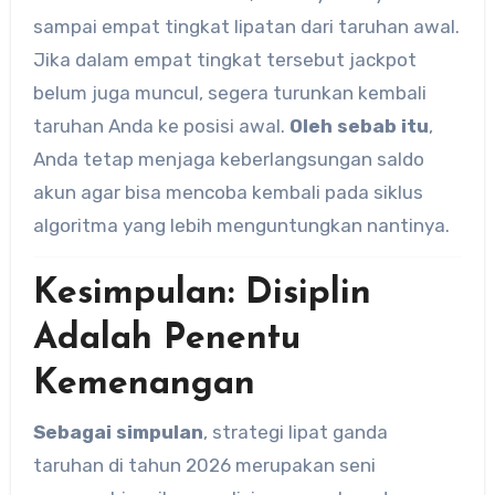
sampai empat tingkat lipatan dari taruhan awal.
Jika dalam empat tingkat tersebut jackpot
belum juga muncul, segera turunkan kembali
taruhan Anda ke posisi awal.
Oleh sebab itu
,
Anda tetap menjaga keberlangsungan saldo
akun agar bisa mencoba kembali pada siklus
algoritma yang lebih menguntungkan nantinya.
Kesimpulan: Disiplin
Adalah Penentu
Kemenangan
Sebagai simpulan
, strategi lipat ganda
taruhan di tahun 2026 merupakan seni