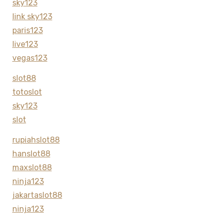
sky123
link sky123
paris123
live123
vegas123
slot88
totoslot
sky123
slot
rupiahslot88
hanslot88
maxslot88
ninja123
jakartaslot88
ninja123