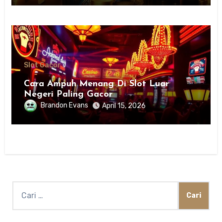
Slot Gacor
Cara Ampuh Menang Di Slot Luar
Negeri Paling Gacor
Brandon Evans
April 15, 2026
Cari
untuk: