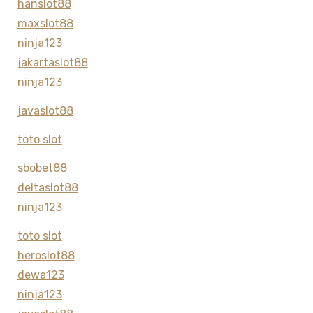
hanslot88
maxslot88
ninja123
jakartaslot88
ninja123
javaslot88
toto slot
sbobet88
deltaslot88
ninja123
toto slot
heroslot88
dewa123
ninja123