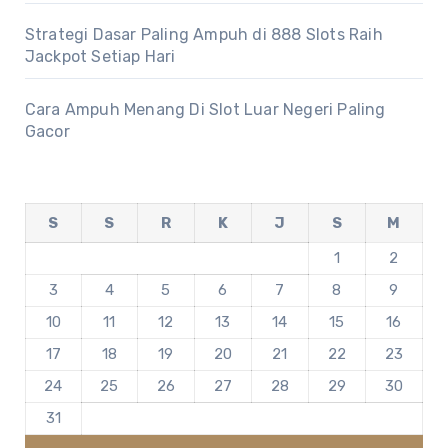
Strategi Dasar Paling Ampuh di 888 Slots Raih
Jackpot Setiap Hari
Cara Ampuh Menang Di Slot Luar Negeri Paling
Gacor
S
S
R
K
J
S
M
1
2
3
4
5
6
7
8
9
10
11
12
13
14
15
16
17
18
19
20
21
22
23
24
25
26
27
28
29
30
31