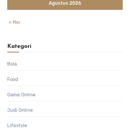
Agustus 2026
« Mei
Kategori
Bola
Food
Game Online
Judi Online
Lifestyle