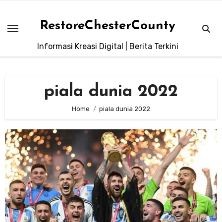
Skip
to
RestoreChesterCounty
content
Informasi Kreasi Digital | Berita Terkini
piala dunia 2022
Home
piala dunia 2022