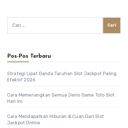
Cari
untuk:
Pos-Pos Terbaru
Strategi Lipat Ganda Taruhan Slot Jackpot Paling
Efektif 2026
Cara Memenangkan Semua Jenis Game Toto Slot
Hari Ini
Cara Mendapatkan Hiburan & Cuan Dari Slot
Jackpot Online