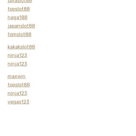
javaslot88
topslot88
naga188
japanslot88
tomslot88
kakakslot88
ninja123
ninja123
maxwin
topslot88
ninja123
vegas123