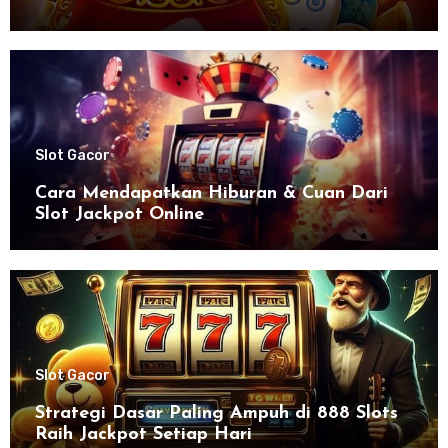
Slot Gacor
Cara Mendapatkan Hiburan & Cuan Dari
Slot Jackpot Online
Slot Gacor
Strategi Dasar Paling Ampuh di 888 Slots
Raih Jackpot Setiap Hari