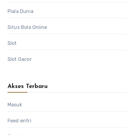
Piala Dunia
Situs Bola Online
Slot
Slot Gacor
Akses Terbaru
Masuk
Feed entri