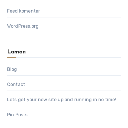
Feed komentar
WordPress.org
Laman
Blog
Contact
Lets get your new site up and running in no time!
Pin Posts