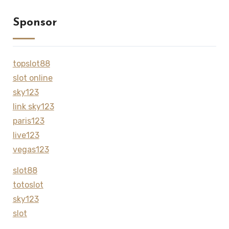
Sponsor
topslot88
slot online
sky123
link sky123
paris123
live123
vegas123
slot88
totoslot
sky123
slot