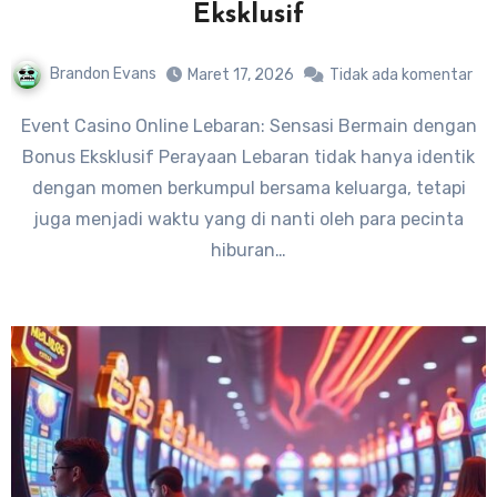
Eksklusif
Brandon Evans
Maret 17, 2026
Tidak ada komentar
Event Casino Online Lebaran: Sensasi Bermain dengan
Bonus Eksklusif Perayaan Lebaran tidak hanya identik
dengan momen berkumpul bersama keluarga, tetapi
juga menjadi waktu yang di nanti oleh para pecinta
hiburan…