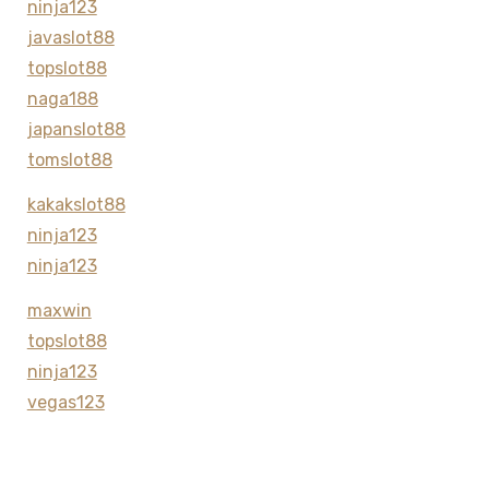
ninja123
javaslot88
topslot88
naga188
japanslot88
tomslot88
kakakslot88
ninja123
ninja123
maxwin
topslot88
ninja123
vegas123