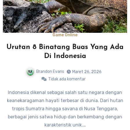
Game Online
Urutan 8 Binatang Buas Yang Ada
Di Indonesia
Brandon Evans
Maret 26, 2026
Tidak ada komentar
Indonesia dikenal sebagai salah satu negara dengan
keanekaragaman hayati terbesar di dunia. Dari hutan
tropis Sumatra hingga savana di Nusa Tenggara,
berbagai jenis satwa hidup dan berkembang dengan
karakteristik unik.…