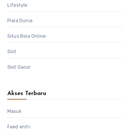
Lifestyle
Piala Dunia
Situs Bola Online
Slot
Slot Gacor
Akses Terbaru
Masuk
Feed entri