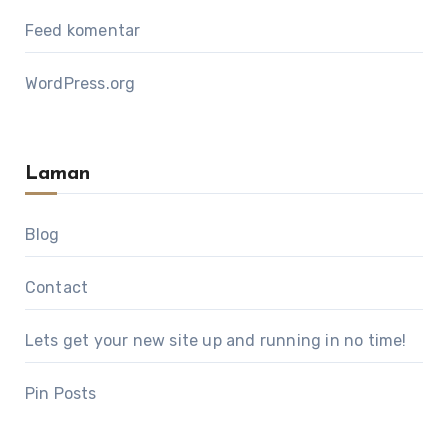
Feed komentar
WordPress.org
Laman
Blog
Contact
Lets get your new site up and running in no time!
Pin Posts