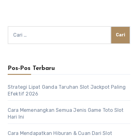
Cari
untuk:
Pos-Pos Terbaru
Strategi Lipat Ganda Taruhan Slot Jackpot Paling
Efektif 2026
Cara Memenangkan Semua Jenis Game Toto Slot
Hari Ini
Cara Mendapatkan Hiburan & Cuan Dari Slot