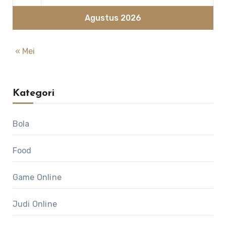
Agustus 2026
« Mei
Kategori
Bola
Food
Game Online
Judi Online