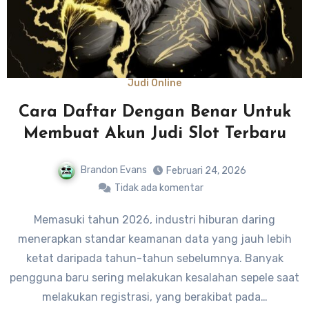
Judi Online
Cara Daftar Dengan Benar Untuk
Membuat Akun Judi Slot Terbaru
Brandon Evans
Februari 24, 2026
Tidak ada komentar
Memasuki tahun 2026, industri hiburan daring
menerapkan standar keamanan data yang jauh lebih
ketat daripada tahun-tahun sebelumnya. Banyak
pengguna baru sering melakukan kesalahan sepele saat
melakukan registrasi, yang berakibat pada…