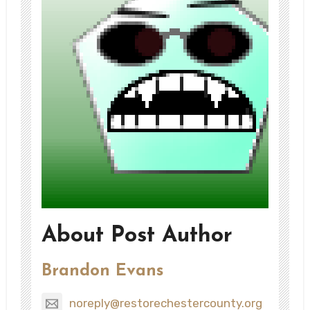
About Post Author
Brandon Evans
noreply@restorechestercounty.org