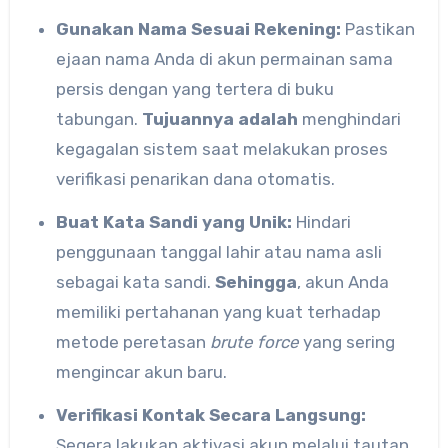
Gunakan Nama Sesuai Rekening:
Pastikan
ejaan nama Anda di akun permainan sama
persis dengan yang tertera di buku
tabungan.
Tujuannya adalah
menghindari
kegagalan sistem saat melakukan proses
verifikasi penarikan dana otomatis.
Buat Kata Sandi yang Unik:
Hindari
penggunaan tanggal lahir atau nama asli
sebagai kata sandi.
Sehingga
, akun Anda
memiliki pertahanan yang kuat terhadap
metode peretasan
brute force
yang sering
mengincar akun baru.
Verifikasi Kontak Secara Langsung:
Segera lakukan aktivasi akun melalui tautan