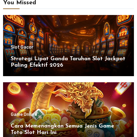
You Missed
Slot Gacor
Strategi Lipat Ganda Taruhan Slot Jackpot
Paling Efektif 2026
Game Online
Cara Memenangkan Semua Jenis Game
Toto Slot Hari Ini