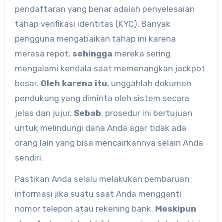
pendaftaran yang benar adalah penyelesaian
tahap verifikasi identitas (KYC). Banyak
pengguna mengabaikan tahap ini karena
merasa repot,
sehingga
mereka sering
mengalami kendala saat memenangkan jackpot
besar.
Oleh karena itu
, unggahlah dokumen
pendukung yang diminta oleh sistem secara
jelas dan jujur.
Sebab
, prosedur ini bertujuan
untuk melindungi dana Anda agar tidak ada
orang lain yang bisa mencairkannya selain Anda
sendiri.
Pastikan Anda selalu melakukan pembaruan
informasi jika suatu saat Anda mengganti
nomor telepon atau rekening bank.
Meskipun