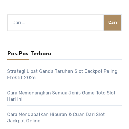
Cari
untuk:
Pos-Pos Terbaru
Strategi Lipat Ganda Taruhan Slot Jackpot Paling
Efektif 2026
Cara Memenangkan Semua Jenis Game Toto Slot
Hari Ini
Cara Mendapatkan Hiburan & Cuan Dari Slot
Jackpot Online