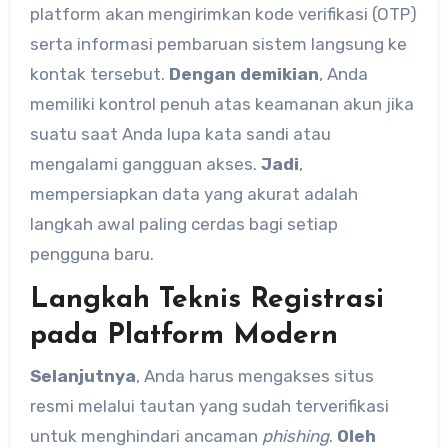
platform akan mengirimkan kode verifikasi (OTP)
serta informasi pembaruan sistem langsung ke
kontak tersebut.
Dengan demikian
, Anda
memiliki kontrol penuh atas keamanan akun jika
suatu saat Anda lupa kata sandi atau
mengalami gangguan akses.
Jadi
,
mempersiapkan data yang akurat adalah
langkah awal paling cerdas bagi setiap
pengguna baru.
Langkah Teknis Registrasi
pada Platform Modern
Selanjutnya
, Anda harus mengakses situs
resmi melalui tautan yang sudah terverifikasi
untuk menghindari ancaman
phishing
.
Oleh