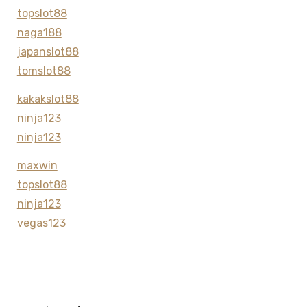
topslot88
naga188
japanslot88
tomslot88
kakakslot88
ninja123
ninja123
maxwin
topslot88
ninja123
vegas123