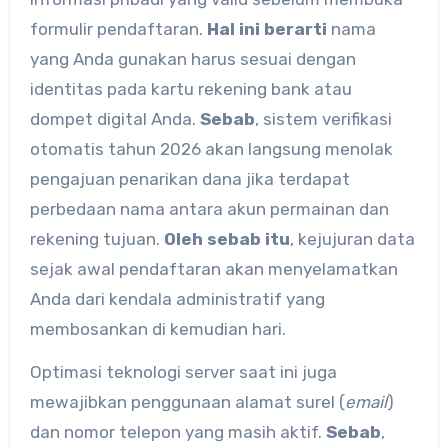
formulir pendaftaran.
Hal ini berarti
nama
yang Anda gunakan harus sesuai dengan
identitas pada kartu rekening bank atau
dompet digital Anda.
Sebab
, sistem verifikasi
otomatis tahun 2026 akan langsung menolak
pengajuan penarikan dana jika terdapat
perbedaan nama antara akun permainan dan
rekening tujuan.
Oleh sebab itu
, kejujuran data
sejak awal pendaftaran akan menyelamatkan
Anda dari kendala administratif yang
membosankan di kemudian hari.
Optimasi teknologi server saat ini juga
mewajibkan penggunaan alamat surel (
email
)
dan nomor telepon yang masih aktif.
Sebab
,