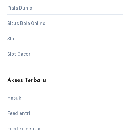
Piala Dunia
Situs Bola Online
Slot
Slot Gacor
Akses Terbaru
Masuk
Feed entri
Feed komentar