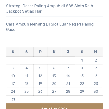
Strategi Dasar Paling Ampuh di 888 Slots Raih
Jackpot Setiap Hari
Cara Ampuh Menang Di Slot Luar Negeri Paling
Gacor
S
S
R
K
J
S
M
1
2
3
4
5
6
7
8
9
10
11
12
13
14
15
16
17
18
19
20
21
22
23
24
25
26
27
28
29
30
31