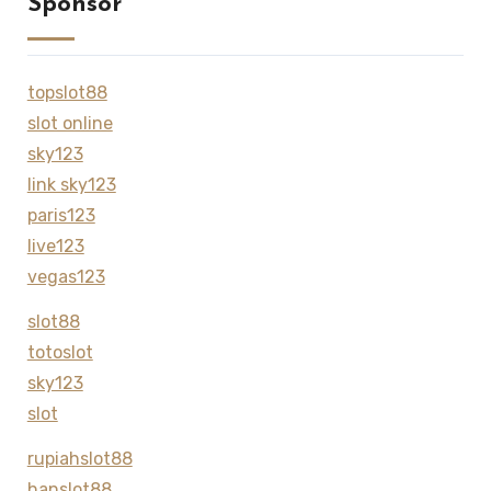
Sponsor
topslot88
slot online
sky123
link sky123
paris123
live123
vegas123
slot88
totoslot
sky123
slot
rupiahslot88
hanslot88