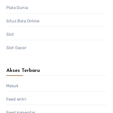
Piala Dunia
Situs Bola Online
Slot
Slot Gacor
Akses Terbaru
Masuk
Feed entri
Feed komentar