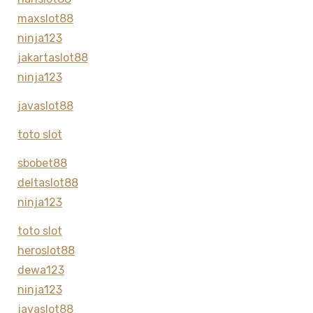
maxslot88
ninja123
jakartaslot88
ninja123
javaslot88
toto slot
sbobet88
deltaslot88
ninja123
toto slot
heroslot88
dewa123
ninja123
javaslot88