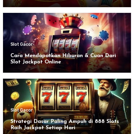
Slot Gacor
Cara Mendapatkan Hiburan & Cuan Dari
Slot Jackpot Online
Slot Gacor
Strategi Dasar Paling Ampuh di 888 Slots
Raih Jackpot Setiap Hari