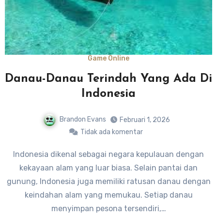
Game Online
Danau-Danau Terindah Yang Ada Di
Indonesia
Brandon Evans
Februari 1, 2026
Tidak ada komentar
Indonesia dikenal sebagai negara kepulauan dengan
kekayaan alam yang luar biasa. Selain pantai dan
gunung, Indonesia juga memiliki ratusan danau dengan
keindahan alam yang memukau. Setiap danau
menyimpan pesona tersendiri,…