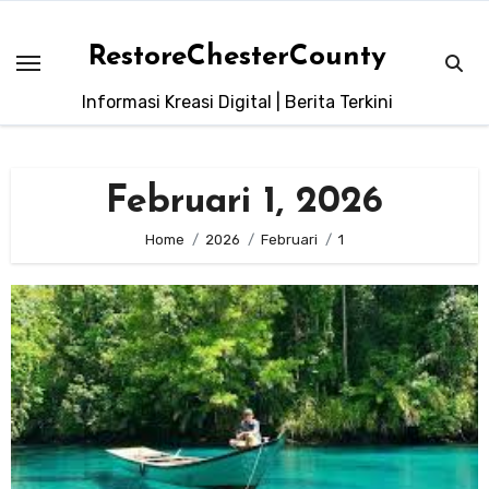
Skip
to
RestoreChesterCounty
content
Informasi Kreasi Digital | Berita Terkini
Februari 1, 2026
Home
2026
Februari
1